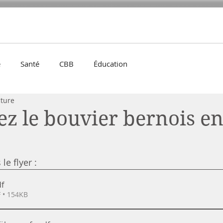
cles
Élevage
Santé
Agenda
Éducation
Expositions
e
Santé
CBB
Éducation
cture
z le bouvier bernois en
le flyer :
df
 • 154KB