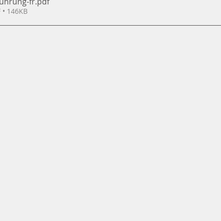
führung-fr
.pdf
 • 146KB