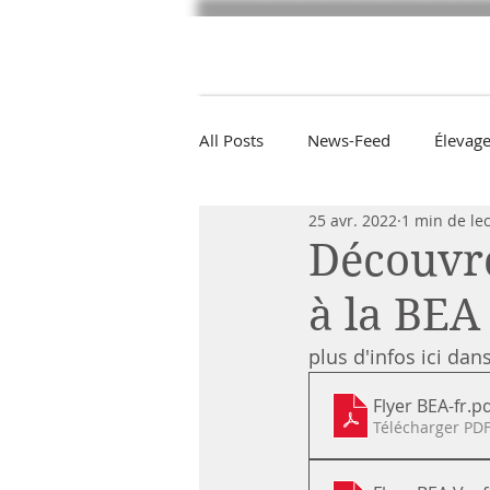
CBB
Le Bouvier Bernois
Arti
All Posts
News-Feed
Élevag
25 avr. 2022
1 min de le
Découvre
à la BEA
plus d'infos ici dans 
Flyer BEA-fr
.p
Télécharger PDF