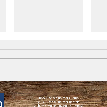
Sélé
Annonce du championnat
suisse des races de chiens
de bouvierLe 9 novembre
2025 à Ersigen
Club Suisse des Bouviers Bernois
Club Suisse du Bouvier Bernois
Club Svizzero del Bovaro del Bernese