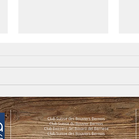
Sélé
Annonce du championnat
suisse des races de chiens
de bouvierLe 9 novembre
2025 à Ersigen
Club Suisse des Bouviers Bernois
Club Suisse du Bouvier Bernois
Club Svizzero del Bovaro del Bernese
Club Suisse des Bouviers Bernois