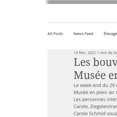
CBB
Le Bouvier Bernois
Arti
All Posts
News-Feed
Élevag
19 févr. 2021
1 min de le
Les bouv
Musée en
Le week-end du 29 e
Musée en plein air 
Les personnes intér
Carole, Ziegeleistra
Carole Schmid vous