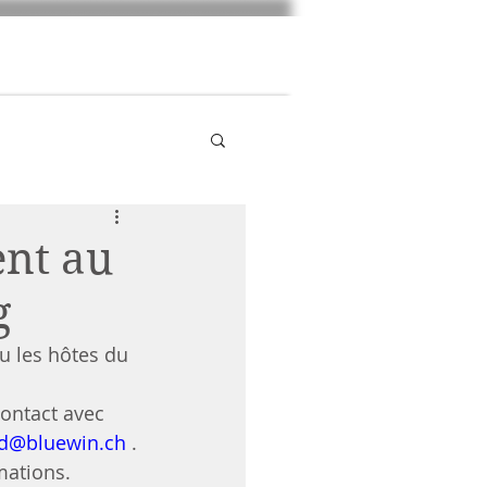
Photos
Clubshow 2025
Liens
ent au
g
u les hôtes du 
ontact avec 
id@bluewin.ch
 .
mations.