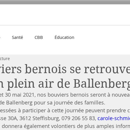
cles
Élevage
Santé
Agenda
Éducation
Expositions
e
Santé
CBB
Éducation
cture
iers bernois se retrouv
 plein air de Ballenber
t 30 mai 2021, nos bouviers bernois seront à nouvea
de Ballenberg pour sa journée des familles. 
essées à participer à cette journée peuvent prendre c
sse 30A, 3612 Steffisburg, 079 206 55 83, 
carole-schm
 donnera également volontiers de plus amples infor