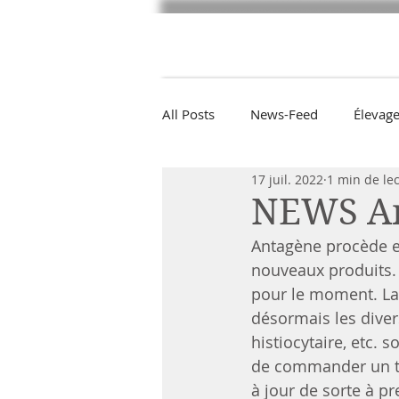
CBB
Le Bouvier Bernois
Arti
All Posts
News-Feed
Élevag
17 juil. 2022
1 min de le
NEWS A
Antagène procède en
nouveaux produits. 
pour le moment. La 
désormais les diver
histiocytaire, etc. 
de commander un te
à jour de sorte à p