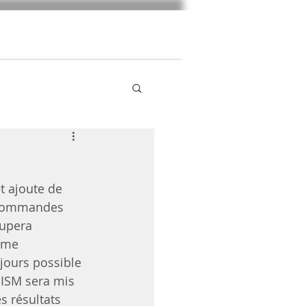
Photos
Clubshow 2025
Liens
t ajoute de 
s commandes 
oupera 
ome 
ujours possible 
ISM sera mis 
s résultats 