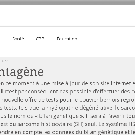
cles
Élevage
Santé
Agenda
Éducation
Expositions
e
Santé
CBB
Éducation
cture
ntagène
 ce moment à une mise à jour de son site Internet e
Il n’est par conséquent pas possible d’effectuer de
nouvelle offre de tests pour le bouvier bernois regr
s tests, tels que la myélopathie dégénérative, le sarc
sous le nom de « bilan génétique ». Il sera à l’avenir to
st du sarcome histiocytaire (SH) seul. Le système HS
rendre en compte les données du bilan génétique et le